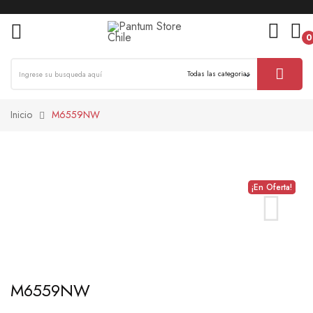
0
ck
Inicio
M6559NW
¡En Oferta!
Nuevo
M6559NW