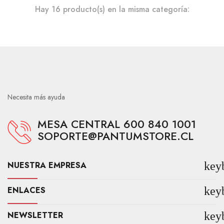
Hay 16 producto(s) en la misma categoría:
Necesita más ayuda
MESA CENTRAL 600 840 1001
SOPORTE@PANTUMSTORE.CL
NUESTRA EMPRESA
key
ENLACES
key
NEWSLETTER
key