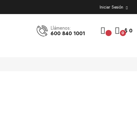
Iniciar Sesión
Llámenos:
$ 0
600 840 1001
0