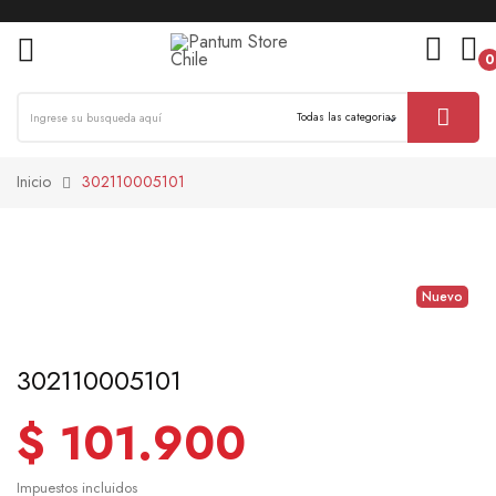
0
ck
Inicio
302110005101
Nuevo
302110005101
$ 101.900
Impuestos incluidos