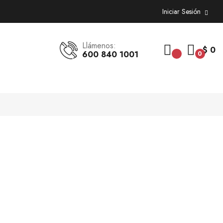
Iniciar Sesión
Llámenos:
$ 0
600 840 1001
0